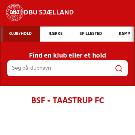
DBU SJÆLLAND
Hvad vil du søge efter?
KLUB/HOLD
RÆKKE
SPILLESTED
KAMP
INDHOLD OG NYHEDER
Find en klub eller et hold
STILLINGER, RESULTATER, KLUBBER OG
HOLD
BSF - TAASTRUP FC