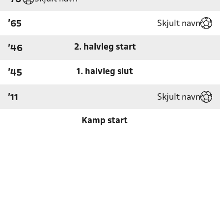
Skjult navn
'65
2. halvleg start
'46
1. halvleg slut
'45
Skjult navn
'11
Kamp start