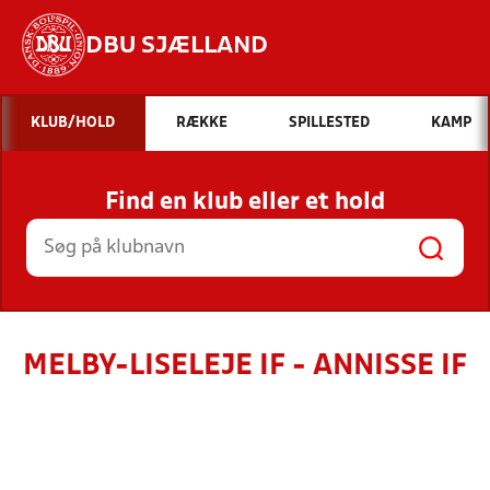
DBU SJÆLLAND
Hvad vil du søge efter?
KLUB/HOLD
RÆKKE
SPILLESTED
KAMP
INDHOLD OG NYHEDER
Find en klub eller et hold
STILLINGER, RESULTATER, KLUBBER OG
HOLD
MELBY-LISELEJE IF - ANNISSE IF