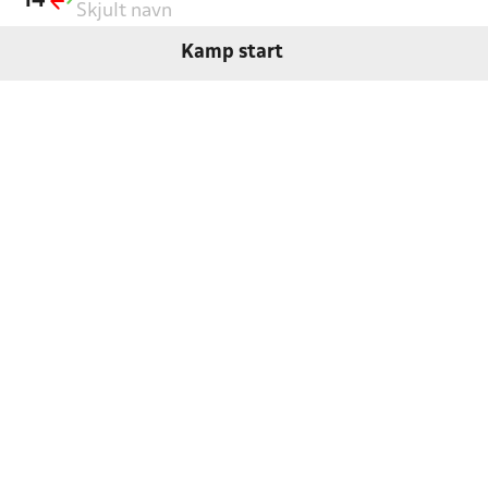
'14
Skjult navn
Kamp start