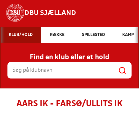
DBU SJÆLLAND
Hvad vil du søge efter?
KLUB/HOLD
RÆKKE
SPILLESTED
KAMP
INDHOLD OG NYHEDER
Find en klub eller et hold
STILLINGER, RESULTATER, KLUBBER OG
HOLD
AARS IK - FARSØ/ULLITS IK