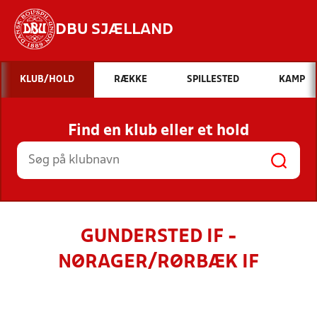
DBU SJÆLLAND
Hvad vil du søge efter?
KLUB/HOLD
RÆKKE
SPILLESTED
KAMP
INDHOLD OG NYHEDER
Find en klub eller et hold
STILLINGER, RESULTATER, KLUBBER OG
HOLD
GUNDERSTED IF -
NØRAGER/RØRBÆK IF