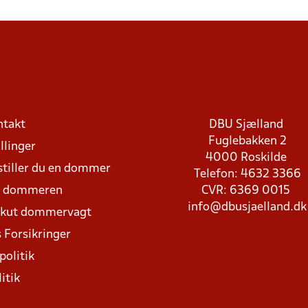
ntakt
DBU Sjælland
Fuglebakken 2
llinger
4000 Roskilde
stiller du en dommer
Telefon: 4632 3366
d dommeren
CVR: 6369 0015
info@dbusjaelland.dk
Akut dommervagt
 Forsikringer
politik
itik