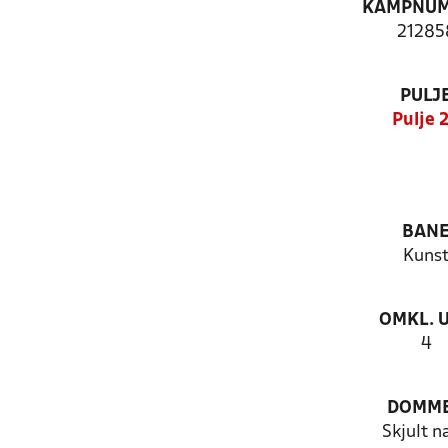
KAMPNU
21285
PULJ
Pulje 
BAN
Kuns
OMKL. 
4
DOMM
Skjult n