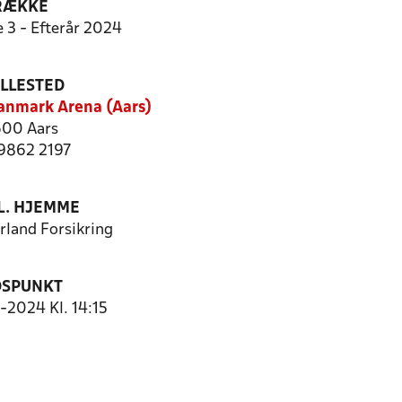
RÆKKE
e 3 - Efterår 2024
ILLESTED
anmark Arena (Aars)
00 Aars
 9862 2197
. HJEMME
rland Forsikring
DSPUNKT
0-2024 Kl. 14:15