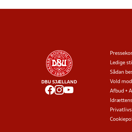
Presseko
Ledige sti
Sådan be
Vold mo
DBU SJÆLLAND
Afbud + 
Idrættens
Privatlivs
Cookiepol