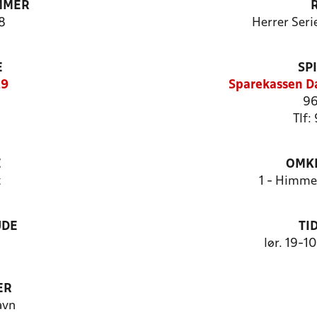
MMER
8
Herrer Seri
E
SP
29
Sparekassen D
96
Tlf:
E
OMKL
t
1 - Himme
UDE
TI
lør. 19-1
ER
avn