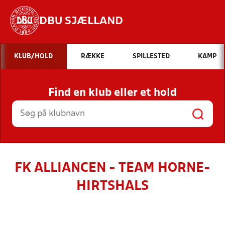
DBU SJÆLLAND
Hvad vil du søge efter?
KLUB/HOLD
RÆKKE
SPILLESTED
KAMP
INDHOLD OG NYHEDER
Find en klub eller et hold
STILLINGER, RESULTATER, KLUBBER OG
HOLD
FK ALLIANCEN - TEAM HORNE-
HIRTSHALS