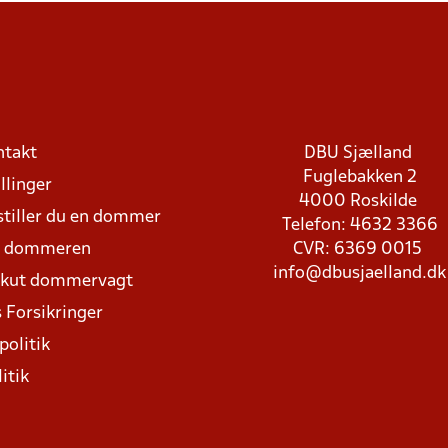
ntakt
DBU Sjælland
Fuglebakken 2
llinger
4000 Roskilde
stiller du en dommer
Telefon: 4632 3366
d dommeren
CVR: 6369 0015
info@dbusjaelland.dk
Akut dommervagt
 Forsikringer
politik
itik