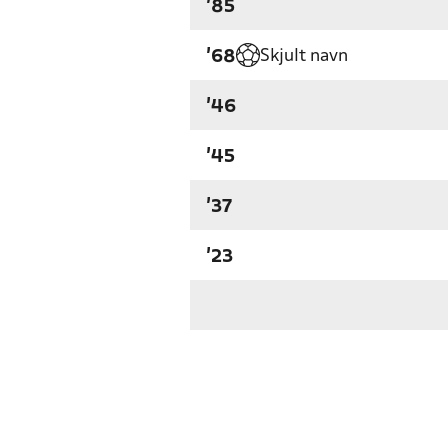
'85
Skjult navn
'68
'46
'45
'37
'23