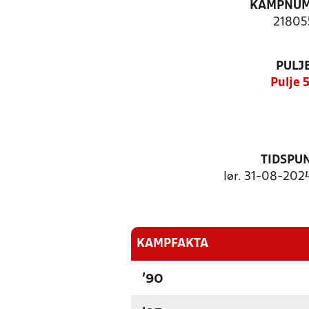
KAMPNU
21805
PULJ
Pulje 
TIDSPU
lør. 31-08-2024
KAMPFAKTA
'90