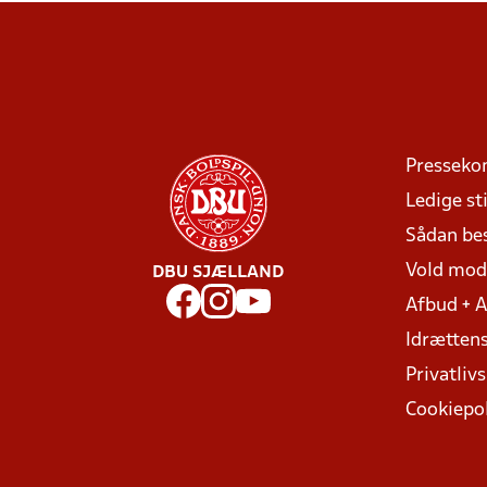
Presseko
Ledige sti
Sådan be
Vold mo
DBU SJÆLLAND
Afbud + 
Idrættens
Privatlivs
Cookiepol