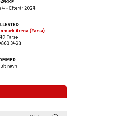
RÆKKE
e 4 - Efterår 2024
ILLESTED
nmark Arena (Farsø)
40 Farsø
 9863 3428
OMMER
jult navn