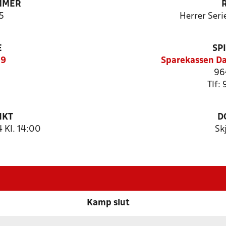
MMER
5
Herrer Seri
E
SP
59
Sparekassen Da
96
Tlf:
NKT
D
 Kl. 14:00
Sk
Kamp slut