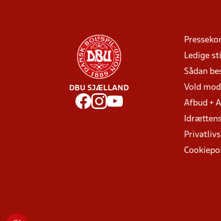
Presseko
Ledige sti
Sådan be
Vold mo
DBU SJÆLLAND
Afbud + 
Idrættens
Privatlivs
Cookiepol