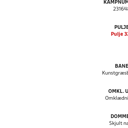
KAMPNU
23164
PULJ
Pulje 3
BAN
Kunstgræs
OMKL. 
Omklædni
DOMM
Skjult n