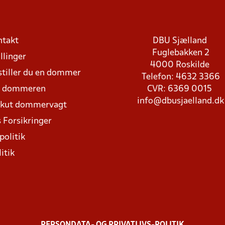
ntakt
DBU Sjælland
Fuglebakken 2
llinger
4000 Roskilde
stiller du en dommer
Telefon: 4632 3366
d dommeren
CVR: 6369 0015
info@dbusjaelland.dk
Akut dommervagt
 Forsikringer
politik
itik