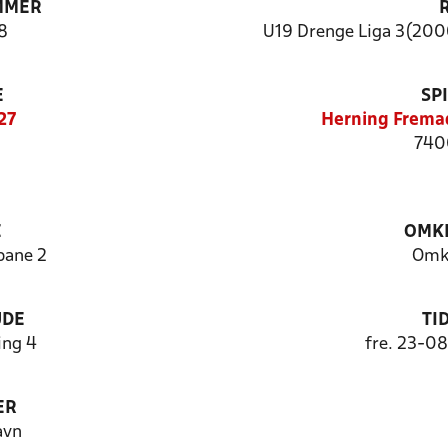
MMER
8
U19 Drenge Liga 3(2006
E
SP
27
Herning Frema
740
E
OMKL
bane 2
Omk
UDE
TI
ng 4
fre. 23-0
ER
avn