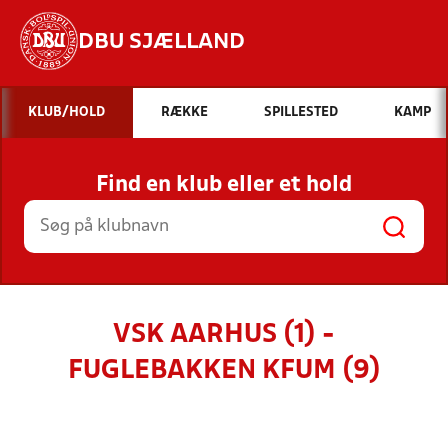
DBU SJÆLLAND
Hvad vil du søge efter?
KLUB/HOLD
RÆKKE
SPILLESTED
KAMP
INDHOLD OG NYHEDER
Find en klub eller et hold
STILLINGER, RESULTATER, KLUBBER OG
HOLD
VSK AARHUS (1) -
FUGLEBAKKEN KFUM (9)