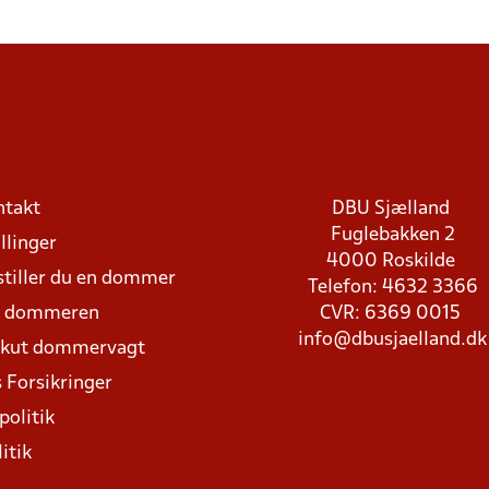
ntakt
DBU Sjælland
Fuglebakken 2
llinger
4000 Roskilde
stiller du en dommer
Telefon: 4632 3366
d dommeren
CVR: 6369 0015
info@dbusjaelland.dk
Akut dommervagt
 Forsikringer
politik
itik