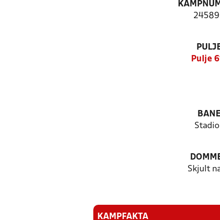
KAMPNU
24589
PULJ
Pulje 6
BAN
Stadio
DOMM
Skjult n
KAMPFAKTA