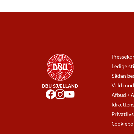
Presseko
Ledige sti
Sådan be
Vold mo
DBU SJÆLLAND
Afbud + 
Idrættens
Privatlivs
Cookiepol