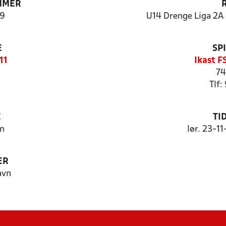
MMER
9
U14 Drenge Liga 2A (
E
SP
11
Ikast F
74
Tlf:
E
TI
n
lør. 23-1
ER
avn