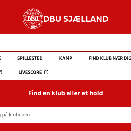
DBU SJÆLLAND
E
SPILLESTED
KAMP
FIND KLUB NÆR DI
LIVESCORE
Find en klub eller et hold