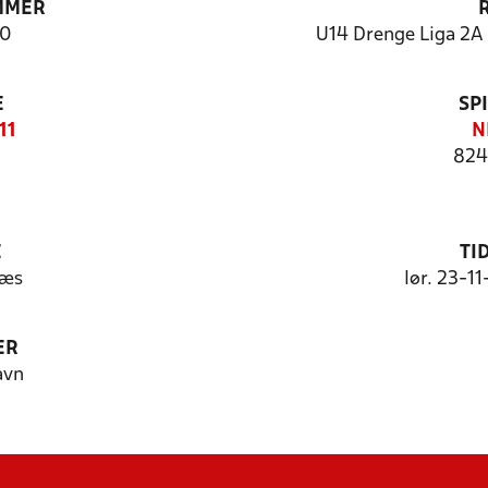
MMER
0
U14 Drenge Liga 2A (
E
SP
11
N
824
E
TI
ræs
lør. 23-1
ER
avn