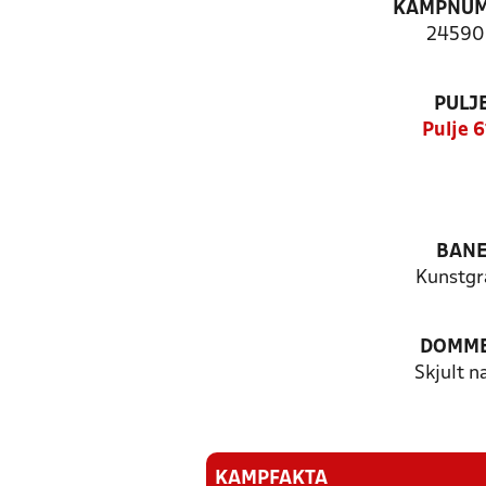
KAMPNU
24590
PULJ
Pulje 6
BAN
Kunstg
DOMM
Skjult n
KAMPFAKTA