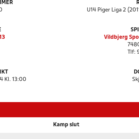
MMER
0
U14 Piger Liga 2 (201
E
SP
13
Vildbjerg Spo
7480
Tlf:
NKT
D
 Kl. 13:00
Sk
Kamp slut