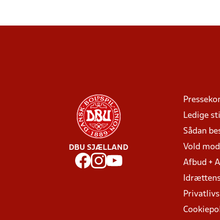
Presseko
Ledige sti
Sådan be
Vold mo
DBU SJÆLLAND
Afbud + 
Idrættens
Privatlivs
Cookiepol