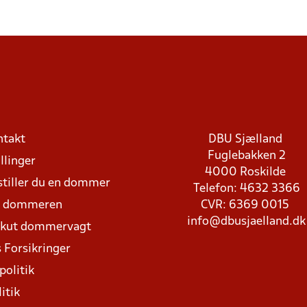
ntakt
DBU Sjælland
Fuglebakken 2
llinger
4000 Roskilde
stiller du en dommer
Telefon: 4632 3366
d dommeren
CVR: 6369 0015
info@dbusjaelland.dk
Akut dommervagt
 Forsikringer
politik
itik