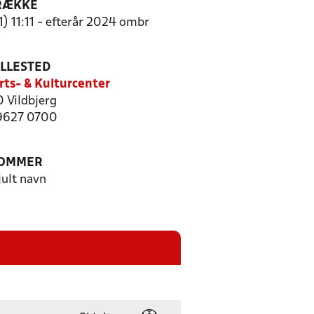
RÆKKE
1) 11:11 - efterår 2024 ombr
ILLESTED
rts- & Kulturcenter
 Vildbjerg
 9627 0700
OMMER
jult navn