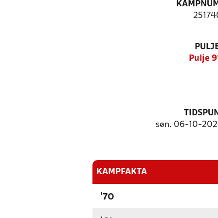
KAMPNU
25174
PULJ
Pulje 9
TIDSPU
søn. 06-10-2024
KAMPFAKTA
'70