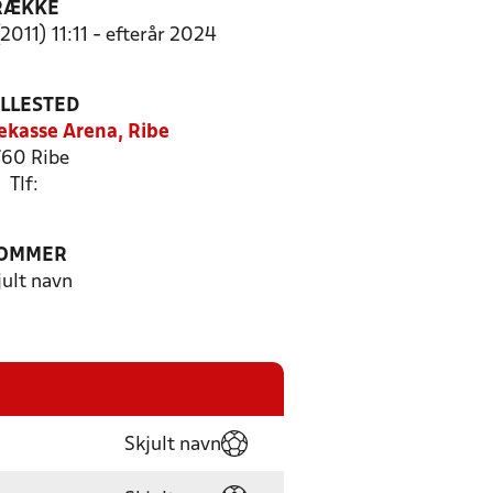
RÆKKE
2011) 11:11 - efterår 2024
ILLESTED
ekasse Arena, Ribe
60 Ribe
Tlf:
OMMER
jult navn
Skjult navn