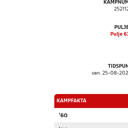
KAMPNU
25211
PULJ
Pulje 
TIDSPU
søn. 25-08-2024
KAMPFAKTA
'60