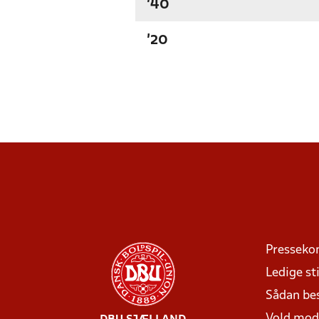
'40
'20
Presseko
Ledige sti
Sådan be
Vold mo