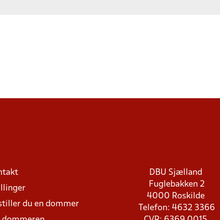
ntakt
DBU Sjælland
Fuglebakken 2
llinger
4000 Roskilde
stiller du en dommer
Telefon: 4632 3366
d dommeren
CVR: 6369 0015