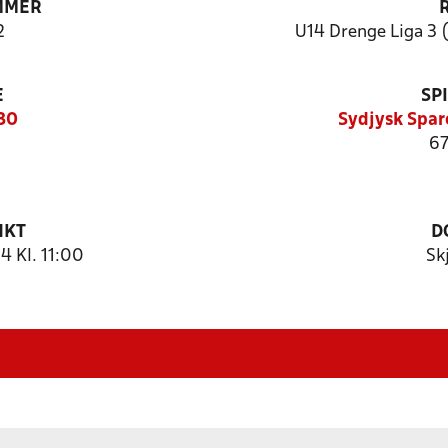
MMER
2
U14 Drenge Liga 3 (
E
SP
630
Sydjysk Spar
67
NKT
D
 Kl. 11:00
Sk