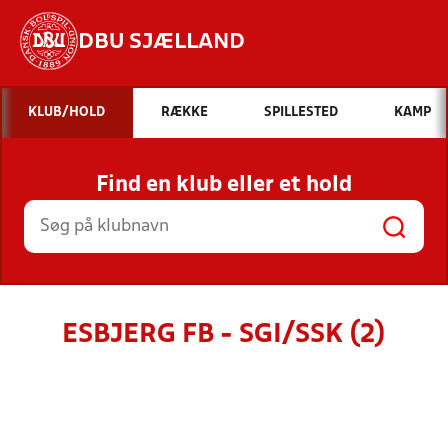
DBU SJÆLLAND
Hvad vil du søge efter?
KLUB/HOLD
RÆKKE
SPILLESTED
KAMP
INDHOLD OG NYHEDER
Find en klub eller et hold
STILLINGER, RESULTATER, KLUBBER OG
HOLD
ESBJERG FB - SGI/SSK (2)