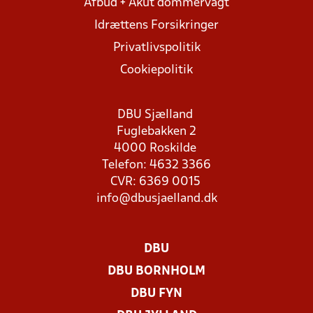
Afbud + Akut dommervagt
Idrættens Forsikringer
Privatlivspolitik
Cookiepolitik
DBU Sjælland
Fuglebakken 2
4000 Roskilde
Telefon: 4632 3366
CVR: 6369 0015
info@dbusjaelland.dk
DBU
DBU BORNHOLM
DBU FYN