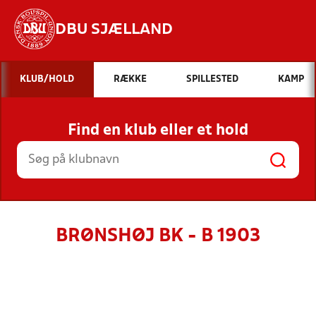
DBU SJÆLLAND
Hvad vil du søge efter?
KLUB/HOLD
RÆKKE
SPILLESTED
KAMP
INDHOLD OG NYHEDER
Find en klub eller et hold
STILLINGER, RESULTATER, KLUBBER OG
HOLD
BRØNSHØJ BK - B 1903