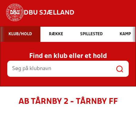
DBU SJÆLLAND
Hvad vil du søge efter?
KLUB/HOLD
RÆKKE
SPILLESTED
KAMP
INDHOLD OG NYHEDER
Find en klub eller et hold
STILLINGER, RESULTATER, KLUBBER OG
HOLD
AB TÅRNBY 2 - TÅRNBY FF