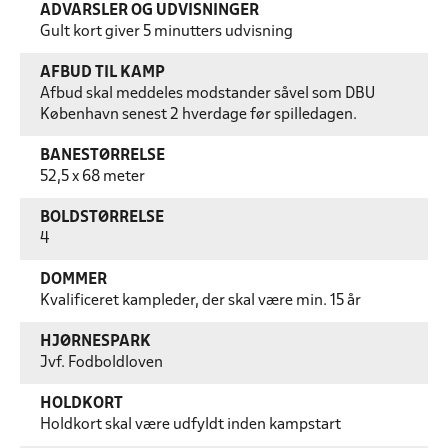
ADVARSLER OG UDVISNINGER
Gult kort giver 5 minutters udvisning
AFBUD TIL KAMP
Afbud skal meddeles modstander såvel som DBU
København senest 2 hverdage før spilledagen.
BANESTØRRELSE
52,5 x 68 meter
BOLDSTØRRELSE
4
DOMMER
Kvalificeret kampleder, der skal være min. 15 år
HJØRNESPARK
Jvf. Fodboldloven
HOLDKORT
Holdkort skal være udfyldt inden kampstart