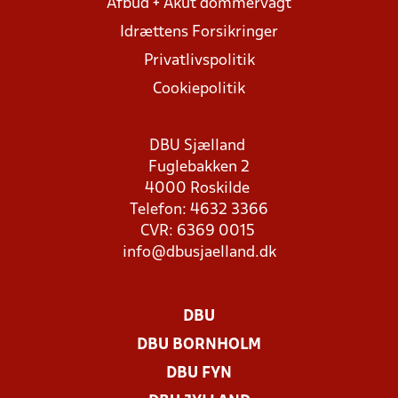
Afbud + Akut dommervagt
Idrættens Forsikringer
Privatlivspolitik
Cookiepolitik
DBU Sjælland
Fuglebakken 2
4000 Roskilde
Telefon: 4632 3366
CVR: 6369 0015
info@dbusjaelland.dk
DBU
DBU BORNHOLM
DBU FYN