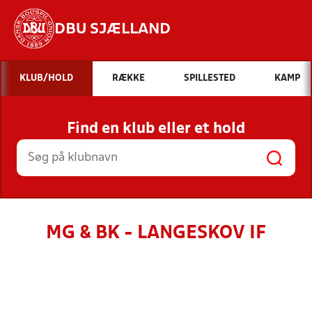
DBU SJÆLLAND
Hvad vil du søge efter?
KLUB/HOLD
RÆKKE
SPILLESTED
KAMP
INDHOLD OG NYHEDER
Find en klub eller et hold
STILLINGER, RESULTATER, KLUBBER OG
HOLD
MG & BK - LANGESKOV IF