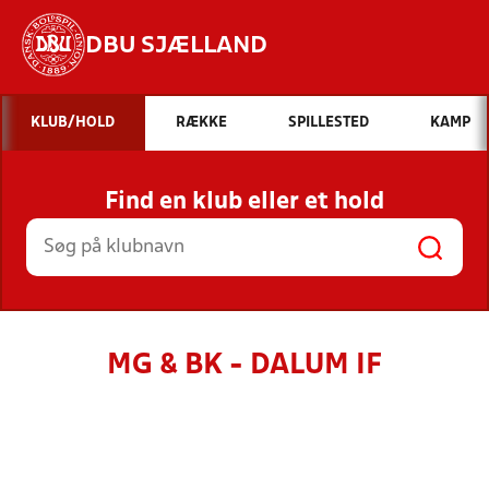
DBU SJÆLLAND
Hvad vil du søge efter?
KLUB/HOLD
RÆKKE
SPILLESTED
KAMP
INDHOLD OG NYHEDER
Find en klub eller et hold
STILLINGER, RESULTATER, KLUBBER OG
HOLD
MG & BK - DALUM IF