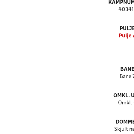
KAMPNU
40341
PULJ
Pulje 
BAN
Bane 
OMKL. 
Omkl.
DOMM
Skjult n