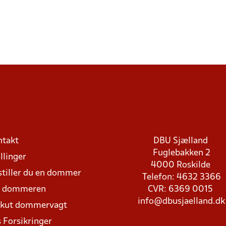
ntakt
DBU Sjælland
Fuglebakken 2
llinger
4000 Roskilde
stiller du en dommer
Telefon: 4632 3366
d dommeren
CVR: 6369 0015
info@dbusjaelland.dk
Akut dommervagt
 Forsikringer