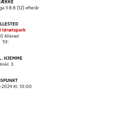
RÆKKE
a 3 8:8 (12) efterår
ILLESTED
d Idrætspark
0 Allerød
Tlf:
. HJEMME
Omkl. 3
DSPUNKT
9-2024 Kl. 10:00