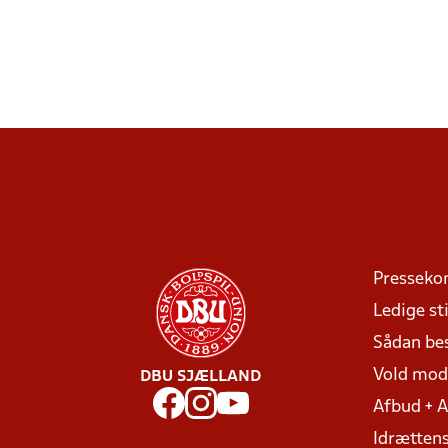
Presseko
Ledige sti
Sådan be
Vold mo
DBU SJÆLLAND
Afbud + 
Idrættens