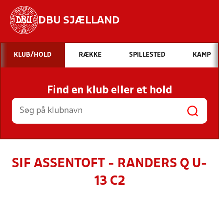
DBU SJÆLLAND
Hvad vil du søge efter?
KLUB/HOLD
RÆKKE
SPILLESTED
KAMP
INDHOLD OG NYHEDER
Find en klub eller et hold
STILLINGER, RESULTATER, KLUBBER OG
HOLD
SIF ASSENTOFT - RANDERS Q U-
13 C2