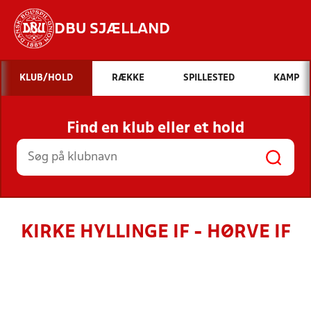
DBU SJÆLLAND
Hvad vil du søge efter?
KLUB/HOLD
RÆKKE
SPILLESTED
KAMP
INDHOLD OG NYHEDER
Find en klub eller et hold
STILLINGER, RESULTATER, KLUBBER OG
HOLD
KIRKE HYLLINGE IF - HØRVE IF