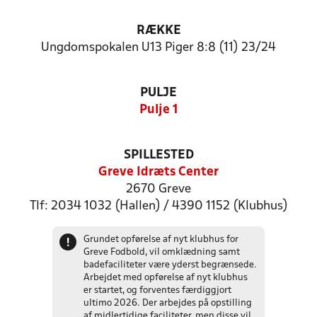
RÆKKE
Ungdomspokalen U13 Piger 8:8 (11) 23/24
PULJE
Pulje 1
SPILLESTED
Greve Idræts Center
2670 Greve
Tlf: 2034 1032 (Hallen) / 4390 1152 (Klubhus)
Grundet opførelse af nyt klubhus for
!
Greve Fodbold, vil omklædning samt
badefaciliteter være yderst begrænsede.
Arbejdet med opførelse af nyt klubhus
er startet, og forventes færdiggjort
ultimo 2026. Der arbejdes på opstilling
af midlertidige faciliteter, men disse vil