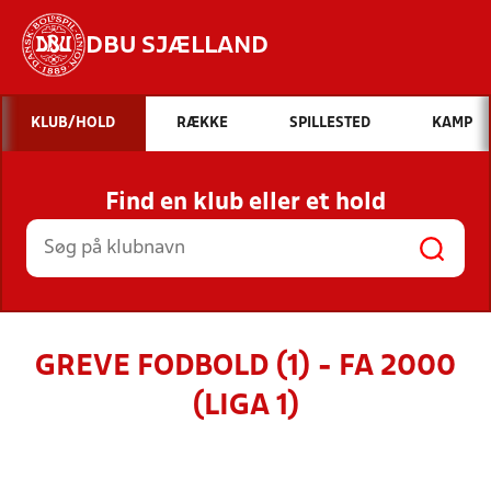
DBU SJÆLLAND
Hvad vil du søge efter?
KLUB/HOLD
RÆKKE
SPILLESTED
KAMP
INDHOLD OG NYHEDER
Find en klub eller et hold
STILLINGER, RESULTATER, KLUBBER OG
HOLD
GREVE FODBOLD (1) - FA 2000
(LIGA 1)