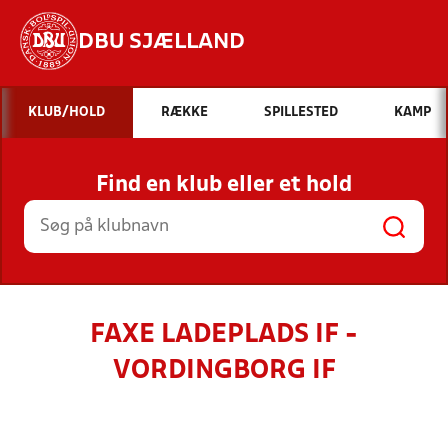
DBU SJÆLLAND
Hvad vil du søge efter?
KLUB/HOLD
RÆKKE
SPILLESTED
KAMP
INDHOLD OG NYHEDER
Find en klub eller et hold
STILLINGER, RESULTATER, KLUBBER OG
HOLD
FAXE LADEPLADS IF -
VORDINGBORG IF