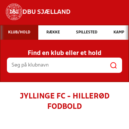
DBU SJÆLLAND
Hvad vil du søge efter?
KLUB/HOLD
RÆKKE
SPILLESTED
KAMP
INDHOLD OG NYHEDER
Find en klub eller et hold
STILLINGER, RESULTATER, KLUBBER OG
HOLD
JYLLINGE FC - HILLERØD
FODBOLD