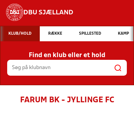
DBU SJÆLLAND
Hvad vil du søge efter?
KLUB/HOLD
RÆKKE
SPILLESTED
KAMP
INDHOLD OG NYHEDER
Find en klub eller et hold
STILLINGER, RESULTATER, KLUBBER OG
HOLD
FARUM BK - JYLLINGE FC