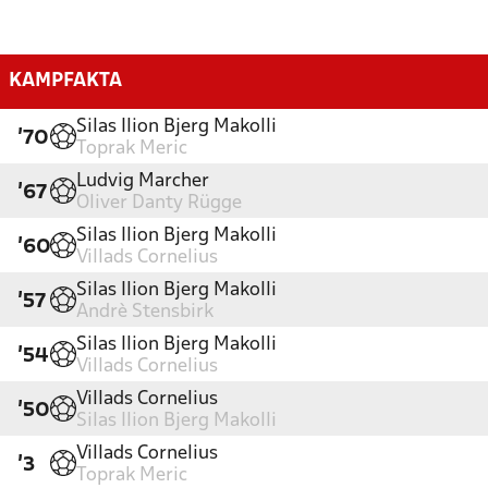
KAMPFAKTA
Silas Ilion Bjerg Makolli
'70
Toprak Meric
Ludvig Marcher
'67
Oliver Danty Rügge
Silas Ilion Bjerg Makolli
'60
Villads Cornelius
Silas Ilion Bjerg Makolli
'57
Andrè Stensbirk
Silas Ilion Bjerg Makolli
'54
Villads Cornelius
Villads Cornelius
'50
Silas Ilion Bjerg Makolli
Villads Cornelius
'3
Toprak Meric