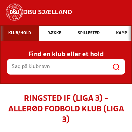
DBU SJÆLLAND
Hvad vil du søge efter?
KLUB/HOLD
RÆKKE
SPILLESTED
KAMP
INDHOLD OG NYHEDER
Find en klub eller et hold
STILLINGER, RESULTATER, KLUBBER OG
HOLD
RINGSTED IF (LIGA 3) -
ALLERØD FODBOLD KLUB (LIGA
3)