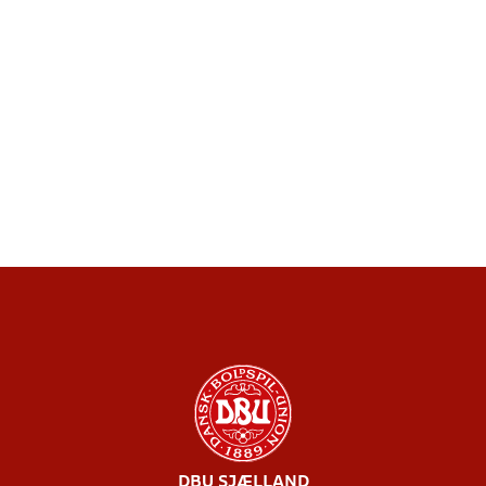
DBU SJÆLLAND