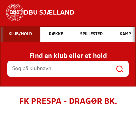
DBU SJÆLLAND
Hvad vil du søge efter?
KLUB/HOLD
RÆKKE
SPILLESTED
KAMP
INDHOLD OG NYHEDER
Find en klub eller et hold
STILLINGER, RESULTATER, KLUBBER OG
HOLD
FK PRESPA - DRAGØR BK.