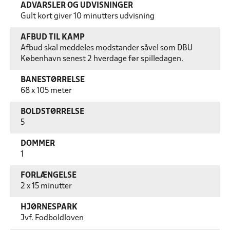
ADVARSLER OG UDVISNINGER
Gult kort giver 10 minutters udvisning
AFBUD TIL KAMP
Afbud skal meddeles modstander såvel som DBU
København senest 2 hverdage før spilledagen.
BANESTØRRELSE
68 x 105 meter
BOLDSTØRRELSE
5
DOMMER
1
FORLÆNGELSE
2 x 15 minutter
HJØRNESPARK
Jvf. Fodboldloven