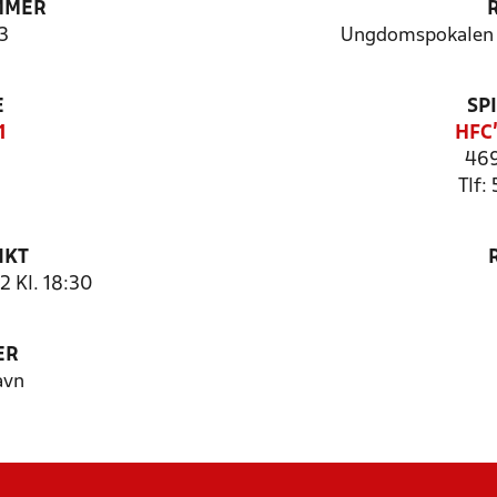
MMER
3
Ungdomspokalen 
E
SP
1
HFC'
469
Tlf:
NKT
2 Kl. 18:30
ER
avn