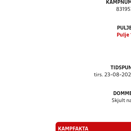
KAMPNU
83195
PULJ
Pulje 
TIDSPU
tirs. 23-08-202
DOMM
Skjult n
KAMPFAKTA