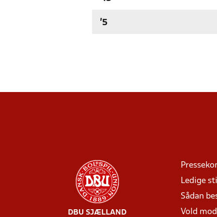
'5
Presseko
Ledige sti
Sådan be
Vold mo
DBU SJÆLLAND