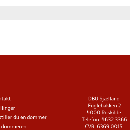
ntakt
DBU Sjælland
Fuglebakken 2
llinger
4000 Roskilde
stiller du en dommer
Telefon: 4632 3366
d dommeren
CVR: 6369 0015