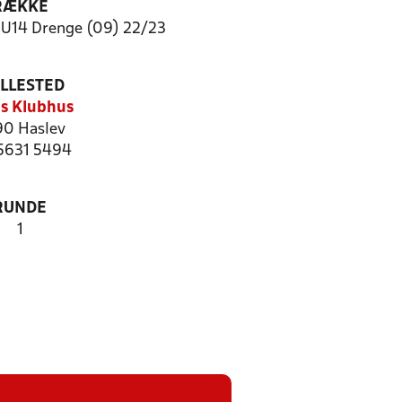
RÆKKE
U14 Drenge (09) 22/23
ILLESTED
s Klubhus
0 Haslev
 5631 5494
RUNDE
1