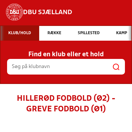
DBU SJÆLLAND
Hvad vil du søge efter?
KLUB/HOLD
RÆKKE
SPILLESTED
KAMP
INDHOLD OG NYHEDER
Find en klub eller et hold
STILLINGER, RESULTATER, KLUBBER OG
HOLD
HILLERØD FODBOLD (Ø2) -
GREVE FODBOLD (Ø1)