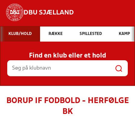
DBU SJÆLLAND
Hvad vil du søge efter?
KLUB/HOLD
RÆKKE
SPILLESTED
KAMP
INDHOLD OG NYHEDER
Find en klub eller et hold
STILLINGER, RESULTATER, KLUBBER OG
HOLD
BORUP IF FODBOLD - HERFØLGE
BK