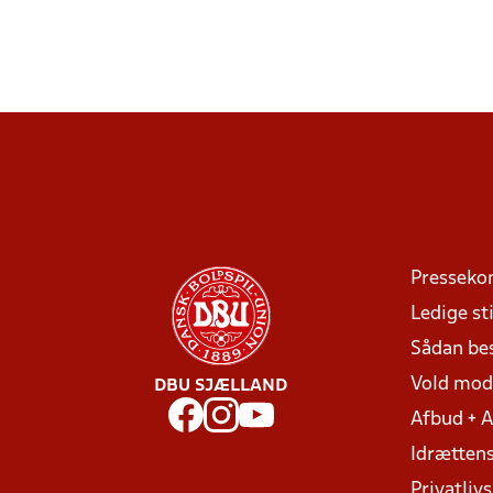
Presseko
Ledige sti
Sådan be
Vold mo
DBU SJÆLLAND
Afbud + 
Idrættens
Privatlivs