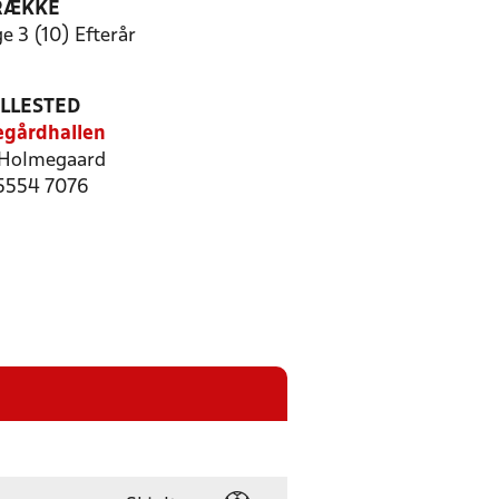
RÆKKE
e 3 (10) Efterår
ILLESTED
gårdhallen
Holmegaard
 5554 7076