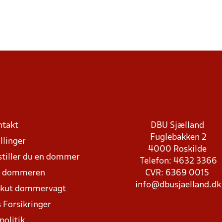
ntakt
DBU Sjælland
Fuglebakken 2
llinger
4000 Roskilde
stiller du en dommer
Telefon: 4632 3366
d dommeren
CVR: 6369 0015
info@dbusjaelland.dk
Akut dommervagt
 Forsikringer
politik