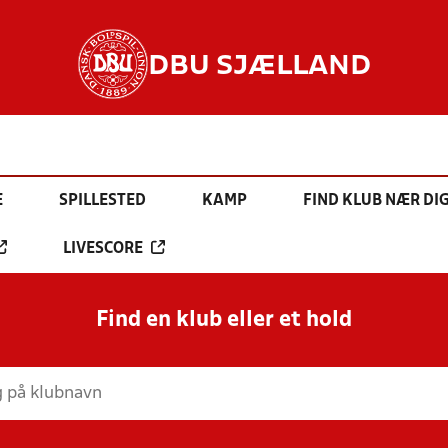
DBU SJÆLLAND
E
SPILLESTED
KAMP
FIND KLUB NÆR DI
LIVESCORE
Find en klub eller et hold