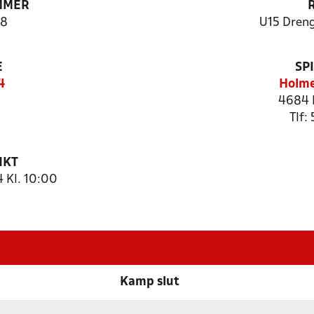
MMER
8
U15 Dreng
E
SP
4
Holme
4684 
Tlf:
NKT
 Kl. 10:00
Kamp slut