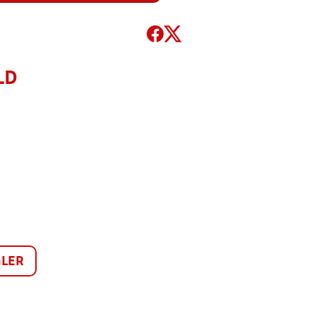
LD
LER