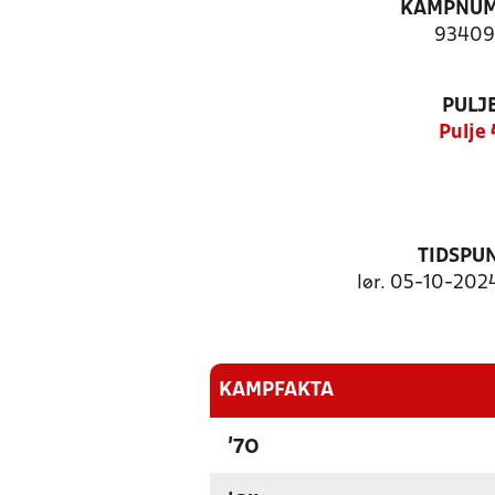
KAMPNU
93409
PULJ
Pulje 
TIDSPU
lør. 05-10-2024
KAMPFAKTA
'70