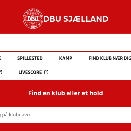
DBU SJÆLLAND
E
SPILLESTED
KAMP
FIND KLUB NÆR DI
LIVESCORE
Find en klub eller et hold