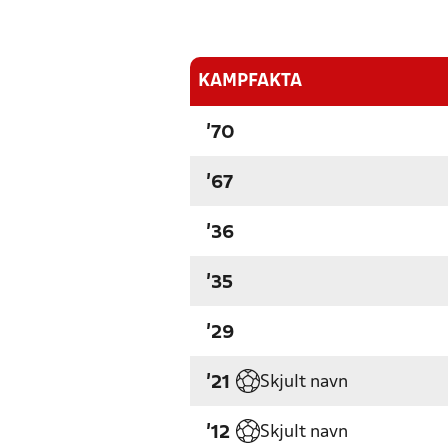
KAMPFAKTA
'70
'67
'36
'35
'29
Skjult navn
'21
Skjult navn
'12