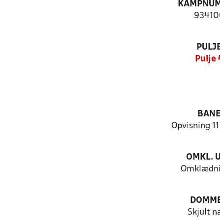
KAMPNU
93410
PULJ
Pulje 
BAN
Opvisning 1
OMKL. 
Omklædni
DOMM
Skjult n