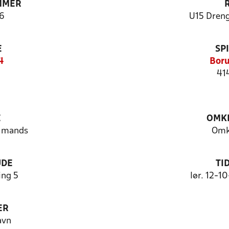
MMER
6
U15 Dreng
E
SP
4
Boru
41
E
OMKL
1 mands
Omk
UDE
TI
ng 5
lør. 12-1
ER
avn