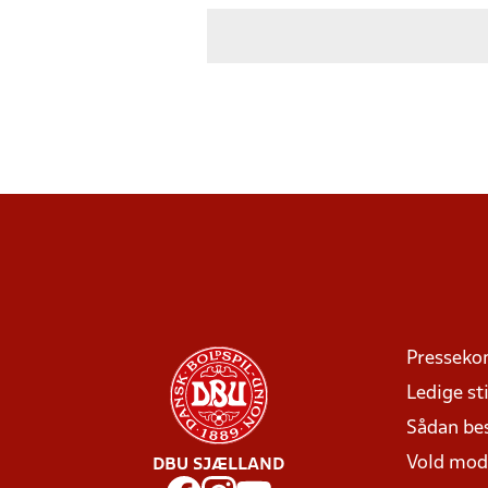
Presseko
Ledige sti
Sådan be
Vold mo
DBU SJÆLLAND