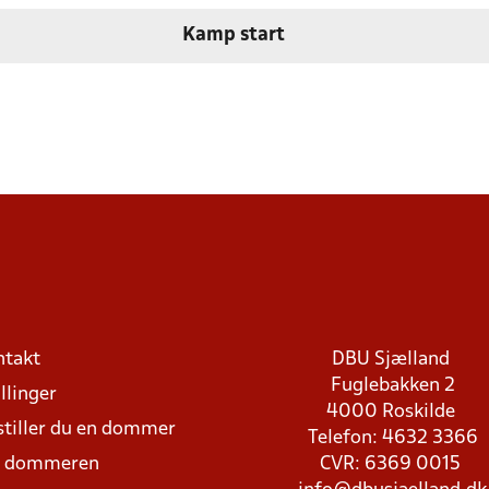
Kamp start
ntakt
DBU Sjælland
Fuglebakken 2
llinger
4000 Roskilde
stiller du en dommer
Telefon: 4632 3366
d dommeren
CVR: 6369 0015