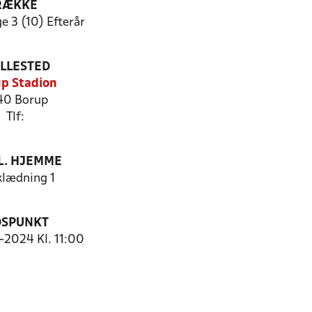
RÆKKE
e 3 (10) Efterår
ILLESTED
p Stadion
40 Borup
Tlf:
. HJEMME
lædning 1
DSPUNKT
0-2024 Kl. 11:00