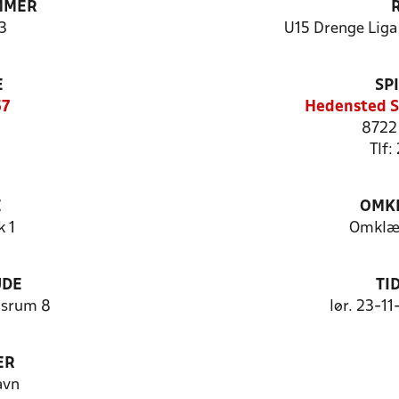
MMER
3
U15 Drenge Liga 
E
SP
57
Hedensted S
8722
Tlf
E
OMKL
 1
Omklæ
UDE
TI
srum 8
lør. 23-1
ER
avn