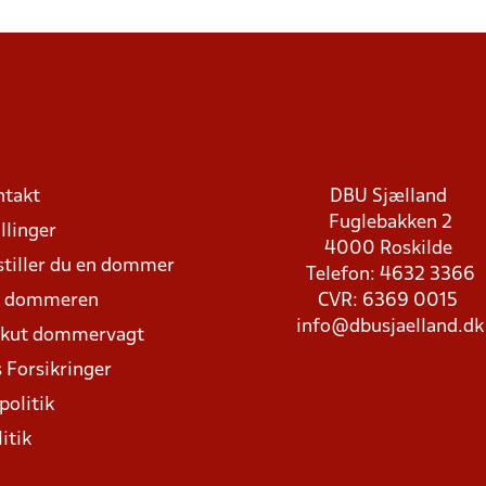
ntakt
DBU Sjælland
Fuglebakken 2
llinger
4000 Roskilde
stiller du en dommer
Telefon: 4632 3366
d dommeren
CVR: 6369 0015
info@dbusjaelland.dk
Akut dommervagt
 Forsikringer
politik
itik