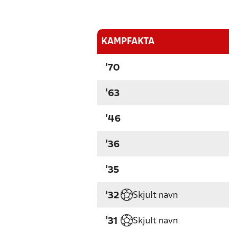
KAMPFAKTA
'70
'63
'46
'36
'35
Skjult navn
'32
Skjult navn
'31