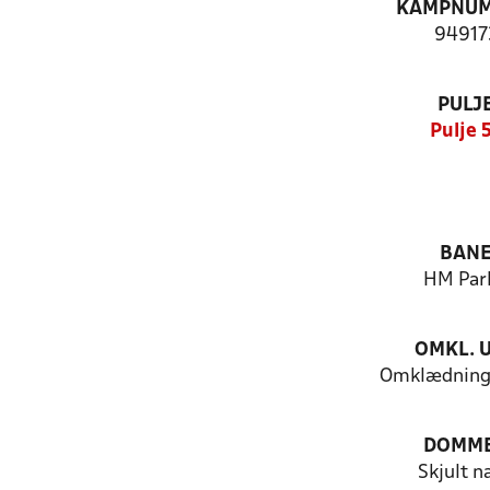
KAMPNU
94917
PULJ
Pulje 
BAN
HM Park
OMKL. 
Omklædning
DOMM
Skjult n