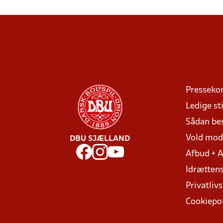
Presseko
Ledige sti
Sådan be
Vold mo
DBU SJÆLLAND
Afbud + 
Idrættens
Privatlivs
Cookiepol