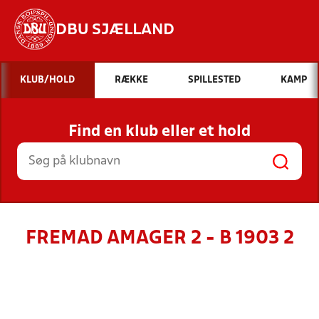
DBU SJÆLLAND
Hvad vil du søge efter?
KLUB/HOLD
RÆKKE
SPILLESTED
KAMP
INDHOLD OG NYHEDER
Find en klub eller et hold
STILLINGER, RESULTATER, KLUBBER OG
HOLD
FREMAD AMAGER 2 - B 1903 2