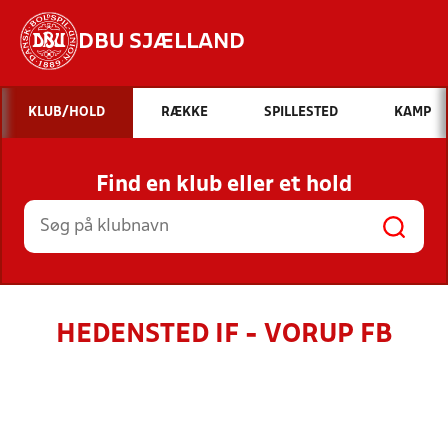
DBU SJÆLLAND
Hvad vil du søge efter?
KLUB/HOLD
RÆKKE
SPILLESTED
KAMP
INDHOLD OG NYHEDER
Find en klub eller et hold
STILLINGER, RESULTATER, KLUBBER OG
HOLD
HEDENSTED IF - VORUP FB