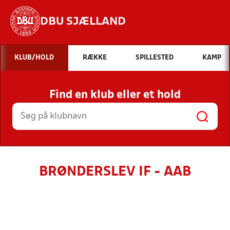
DBU SJÆLLAND
Hvad vil du søge efter?
KLUB/HOLD
RÆKKE
SPILLESTED
KAMP
INDHOLD OG NYHEDER
Find en klub eller et hold
STILLINGER, RESULTATER, KLUBBER OG
HOLD
BRØNDERSLEV IF - AAB