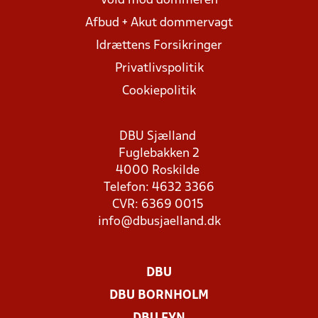
Vold mod dommeren
Afbud + Akut dommervagt
Idrættens Forsikringer
Privatlivspolitik
Cookiepolitik
DBU Sjælland
Fuglebakken 2
4000 Roskilde
Telefon: 4632 3366
CVR: 6369 0015
info@dbusjaelland.dk
DBU
DBU BORNHOLM