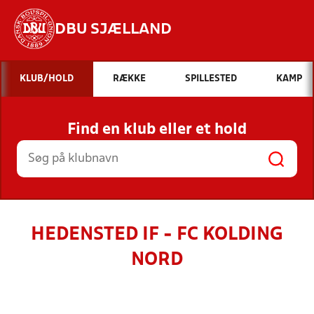
DBU SJÆLLAND
Hvad vil du søge efter?
KLUB/HOLD
RÆKKE
SPILLESTED
KAMP
INDHOLD OG NYHEDER
Find en klub eller et hold
STILLINGER, RESULTATER, KLUBBER OG
HOLD
HEDENSTED IF - FC KOLDING
NORD