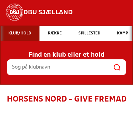
DBU SJÆLLAND
Hvad vil du søge efter?
KLUB/HOLD
RÆKKE
SPILLESTED
KAMP
INDHOLD OG NYHEDER
Find en klub eller et hold
STILLINGER, RESULTATER, KLUBBER OG
HOLD
HORSENS NORD - GIVE FREMAD