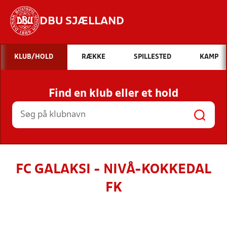
DBU SJÆLLAND
Hvad vil du søge efter?
KLUB/HOLD
RÆKKE
SPILLESTED
KAMP
INDHOLD OG NYHEDER
Find en klub eller et hold
STILLINGER, RESULTATER, KLUBBER OG
HOLD
FC GALAKSI - NIVÅ-KOKKEDAL
FK