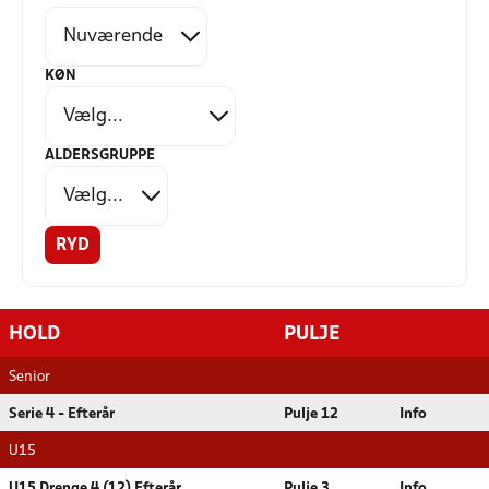
KØN
ALDERSGRUPPE
RYD
HOLD
PULJE
Senior
Serie 4 - Efterår
Pulje 12
Info
U15
U15 Drenge 4 (12) Efterår
Pulje 3
Info