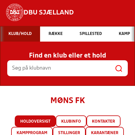
DBU SJÆLLAND
Hvad vil du søge efter?
KLUB/HOLD
RÆKKE
SPILLESTED
KAMP
INDHOLD OG NYHEDER
Find en klub eller et hold
STILLINGER, RESULTATER, KLUBBER OG
HOLD
MØNS FK
HOLDOVERSIGT
KLUBINFO
KONTAKTER
KAMPPROGRAM
STILLINGER
KARANTÆNER