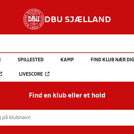
DBU SJÆLLAND
E
SPILLESTED
KAMP
FIND KLUB NÆR DI
LIVESCORE
Find en klub eller et hold