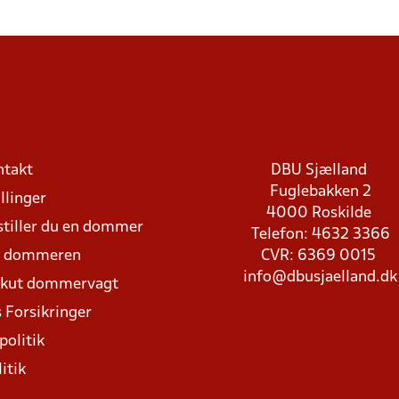
ntakt
DBU Sjælland
Fuglebakken 2
llinger
4000 Roskilde
stiller du en dommer
Telefon: 4632 3366
d dommeren
CVR: 6369 0015
info@dbusjaelland.dk
Akut dommervagt
 Forsikringer
politik
itik