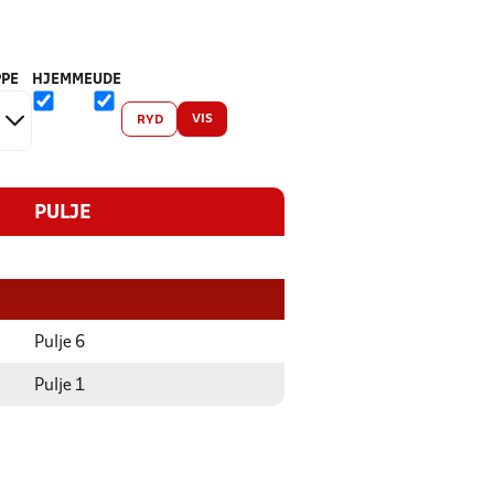
PE
HJEMME
UDE
VIS
RYD
PULJE
Pulje 6
Pulje 1