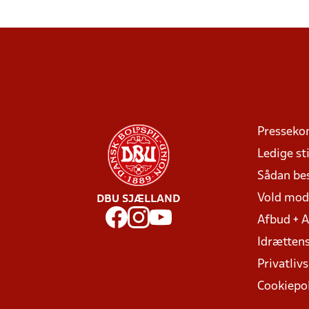
Presseko
Ledige sti
Sådan be
Vold mo
DBU SJÆLLAND
Afbud + 
Idrættens
Privatlivs
Cookiepol