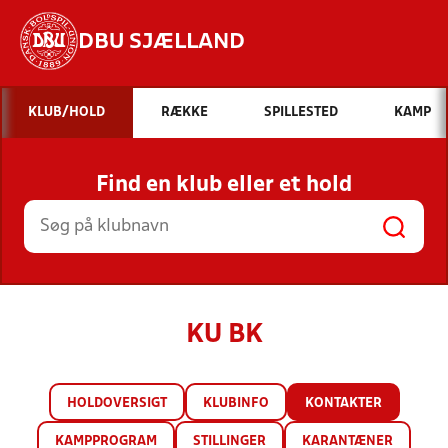
DBU SJÆLLAND
Hvad vil du søge efter?
KLUB/HOLD
RÆKKE
SPILLESTED
KAMP
INDHOLD OG NYHEDER
Find en klub eller et hold
STILLINGER, RESULTATER, KLUBBER OG
HOLD
KU BK
HOLDOVERSIGT
KLUBINFO
KONTAKTER
KAMPPROGRAM
STILLINGER
KARANTÆNER