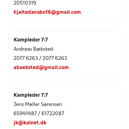
20510319
hjaltedansbo16@gmail.com
Kampleder 7:7
Andreas Bæksted
2077 6263
/
2077 6263
abaeksted@gmail.com
Kampleder 7:7
Jens Møller Sørensen
65941487
/
61722087
jk@kalnet.dk