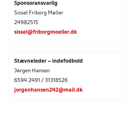
Sponsoransvarlig
Sissel Friborg Møller
24982515
sissel@friborgmoeller.dk
Stævneleder – indefodbold
Jørgen Hansen
6594 2491
/
31318526
jorgenhansen242@mail.dk