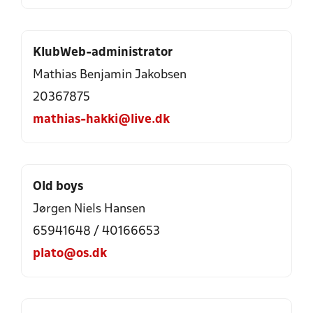
KlubWeb-administrator
Mathias Benjamin Jakobsen
20367875
mathias-hakki@live.dk
Old boys
Jørgen Niels Hansen
65941648
/
40166653
plato@os.dk