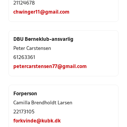
21124678
chwinger11@gmail.com
DBU Børneklub-ansvarlig
Peter Carstensen
61263361
petercarstensen77@gmail.com
Forperson
Camilla Brendholdt Larsen
22173105
forkvinde@kubk.dk