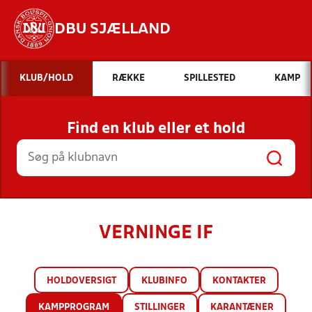
DBU SJÆLLAND
Hvad vil du søge efter?
KLUB/HOLD
RÆKKE
SPILLESTED
KAMP
INDHOLD OG NYHEDER
Find en klub eller et hold
STILLINGER, RESULTATER, KLUBBER OG
HOLD
VERNINGE IF
HOLDOVERSIGT
KLUBINFO
KONTAKTER
KAMPPROGRAM
STILLINGER
KARANTÆNER