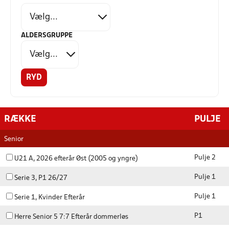
ALDERSGRUPPE
RYD
RÆKKE
PULJE
Senior
Pulje 2
U21 A, 2026 efterår Øst (2005 og yngre)
Pulje 1
Serie 3, P1 26/27
Pulje 1
Serie 1, Kvinder Efterår
P1
Herre Senior 5 7:7 Efterår dommerløs