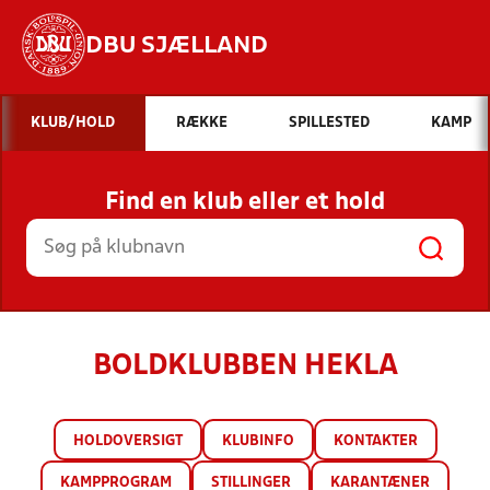
DBU SJÆLLAND
Hvad vil du søge efter?
KLUB/HOLD
RÆKKE
SPILLESTED
KAMP
INDHOLD OG NYHEDER
Find en klub eller et hold
STILLINGER, RESULTATER, KLUBBER OG
HOLD
BOLDKLUBBEN HEKLA
HOLDOVERSIGT
KLUBINFO
KONTAKTER
KAMPPROGRAM
STILLINGER
KARANTÆNER