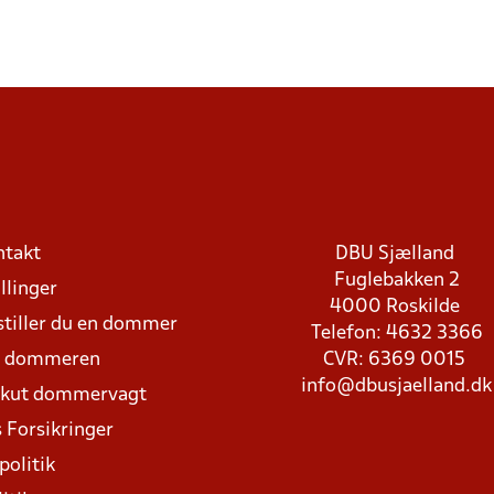
ntakt
DBU Sjælland
Fuglebakken 2
llinger
4000 Roskilde
stiller du en dommer
Telefon: 4632 3366
d dommeren
CVR: 6369 0015
info@dbusjaelland.dk
Akut dommervagt
 Forsikringer
politik