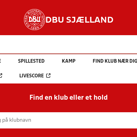
DBU SJÆLLAND
E
SPILLESTED
KAMP
FIND KLUB NÆR DI
LIVESCORE
Find en klub eller et hold