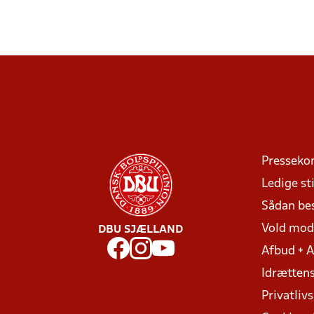
Presseko
Ledige sti
Sådan be
Vold mo
DBU SJÆLLAND
Afbud + 
Idrættens
Privatlivs