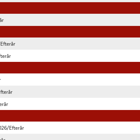
år
/Efterår
terår
r
fterår
erår
026/Efterår