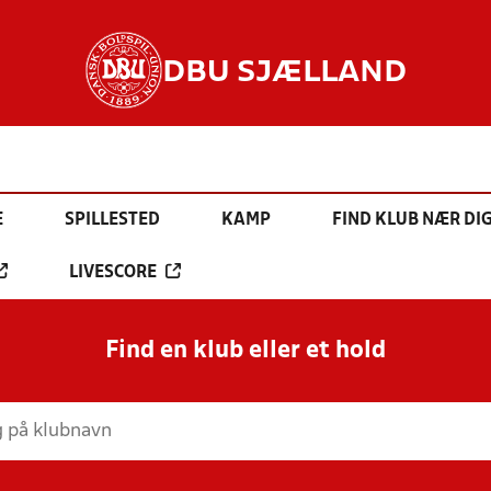
DBU SJÆLLAND
E
SPILLESTED
KAMP
FIND KLUB NÆR DI
LIVESCORE
Find en klub eller et hold