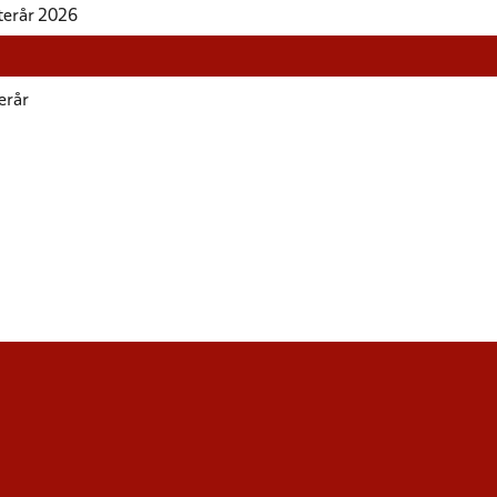
fterår 2026
erår