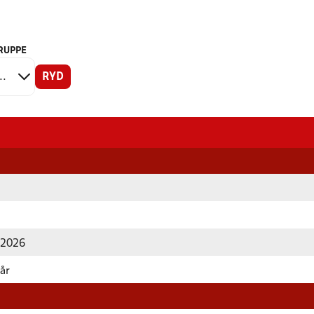
RUPPE
RYD
r 2026
rår