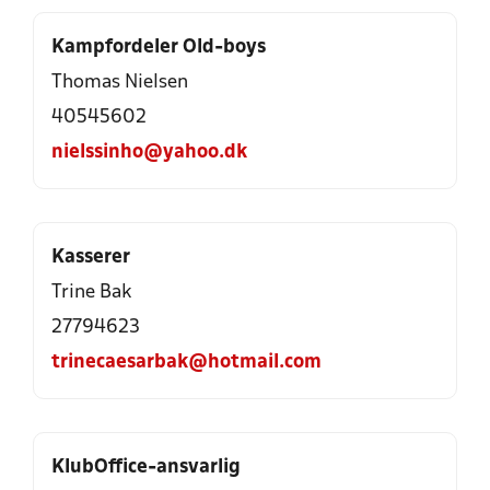
Kampfordeler Old-boys
Thomas Nielsen
40545602
nielssinho@yahoo.dk
Kasserer
Trine Bak
27794623
trinecaesarbak@hotmail.com
KlubOffice-ansvarlig