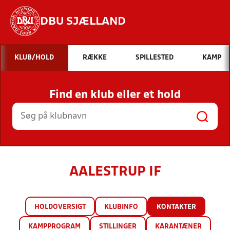
DBU SJÆLLAND
Hvad vil du søge efter?
KLUB/HOLD
RÆKKE
SPILLESTED
KAMP
INDHOLD OG NYHEDER
Find en klub eller et hold
STILLINGER, RESULTATER, KLUBBER OG
HOLD
AALESTRUP IF
HOLDOVERSIGT
KLUBINFO
KONTAKTER
KAMPPROGRAM
STILLINGER
KARANTÆNER