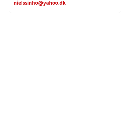
nielssinho@yahoo.dk