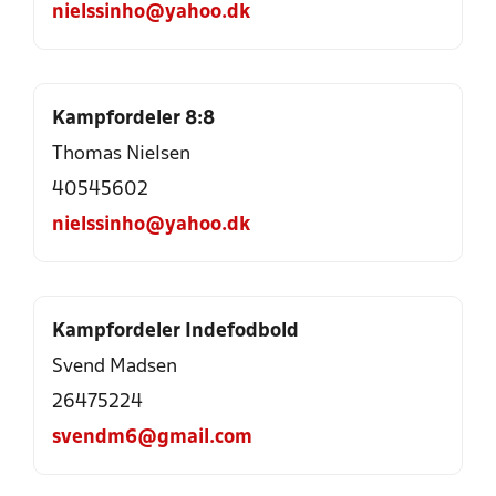
nielssinho@yahoo.dk
Kampfordeler 8:8
Thomas Nielsen
40545602
nielssinho@yahoo.dk
Kampfordeler Indefodbold
Svend Madsen
26475224
svendm6@gmail.com