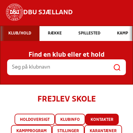
DBU SJÆLLAND
Hvad vil du søge efter?
KLUB/HOLD
RÆKKE
SPILLESTED
KAMP
INDHOLD OG NYHEDER
Find en klub eller et hold
STILLINGER, RESULTATER, KLUBBER OG
HOLD
FREJLEV SKOLE
HOLDOVERSIGT
KLUBINFO
KONTAKTER
KAMPPROGRAM
STILLINGER
KARANTÆNER