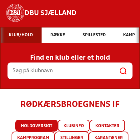
DBU SJÆLLAND
Hvad vil du søge efter?
KLUB/HOLD
RÆKKE
SPILLESTED
KAMP
INDHOLD OG NYHEDER
Find en klub eller et hold
STILLINGER, RESULTATER, KLUBBER OG
HOLD
RØDKÆRSBROEGNENS IF
HOLDOVERSIGT
KLUBINFO
KONTAKTER
KAMPPROGRAM
STILLINGER
KARANTÆNER