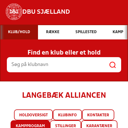
DBU SJÆLLAND
Hvad vil du søge efter?
KLUB/HOLD
RÆKKE
SPILLESTED
KAMP
INDHOLD OG NYHEDER
Find en klub eller et hold
STILLINGER, RESULTATER, KLUBBER OG
HOLD
LANGEBÆK ALLIANCEN
HOLDOVERSIGT
KLUBINFO
KONTAKTER
KAMPPROGRAM
STILLINGER
KARANTÆNER